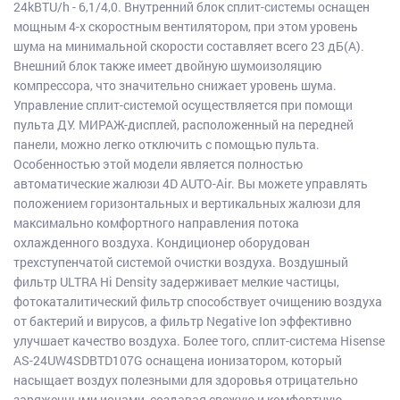
24kBTU/h - 6,1/4,0. Внутренний блок сплит-системы оснащен
мощным 4-х скоростным вентилятором, при этом уровень
шума на минимальной скорости составляет всего 23 дБ(А).
Внешний блок также имеет двойную шумоизоляцию
компрессора, что значительно снижает уровень шума.
Управление сплит-системой осуществляется при помощи
пульта ДУ. МИРАЖ-дисплей, расположенный на передней
панели, можно легко отключить с помощью пульта.
Особенностью этой модели является полностью
автоматические жалюзи 4D AUTO-Air. Вы можете управлять
положением горизонтальных и вертикальных жалюзи для
максимально комфортного направления потока
охлажденного воздуха. Кондиционер оборудован
трехступенчатой системой очистки воздуха. Воздушный
фильтр ULTRA Hi Density задерживает мелкие частицы,
фотокаталитический фильтр способствует очищению воздуха
от бактерий и вирусов, а фильтр Negative Ion эффективно
улучшает качество воздуха. Более того, сплит-система Hisense
AS-24UW4SDBTD107G оснащена ионизатором, который
насыщает воздух полезными для здоровья отрицательно
заряженными ионами, создавая свежую и комфортную