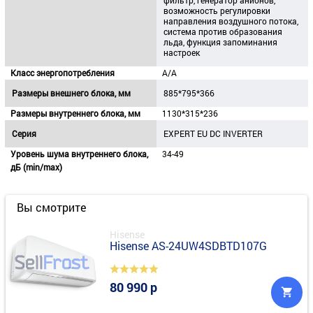
возможность регулировки
направления воздушного потока,
система против образования
льда, функция запоминания
настроек
Класс энергопотребления
А/А
Размеры внешнего блока, мм
885*795*366
Размеры внутреннего блока, мм
1130*315*236
Серия
EXPERT EU DC INVERTER
Уровень шума внутреннего блока,
34-49
дБ (min/max)
Вы смотрите
Hisense
Hisense AS-24UW4SDBTD107G
80 990 р