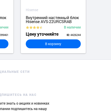
Hisense
Hisen
лок
Внутренний настенный блок
Внут
Hisense AVS-22URCSRAB
Hise
личии
В наличии
Цену уточняйте
Цену
099461
4426244
ID:
В корзину
ЦИАЛЬНЫЕ СЕТИ
ДПИШИТЕСЬ НА НАС
ите знать о акциях и новинках
пании подпишитесь на нашу