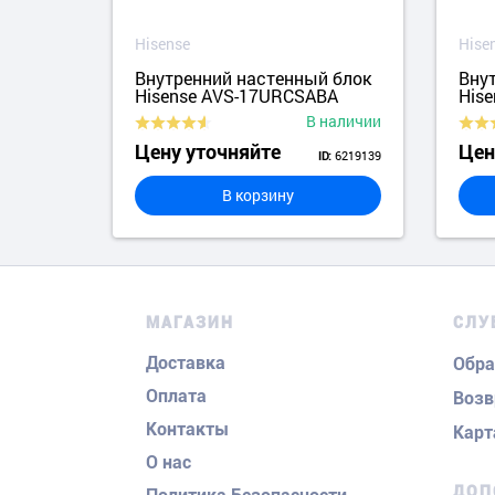
Hisense
Hise
блок
Внутренний настенный блок
Вну
A
Hisense AVS-17URCSABA
His
аличии
В наличии
Цену уточняйте
Цен
2500232
6219139
ID:
В корзину
МАГАЗИН
СЛУ
Доставка
Обра
Оплата
Возв
Контакты
Карт
О нас
ДОП