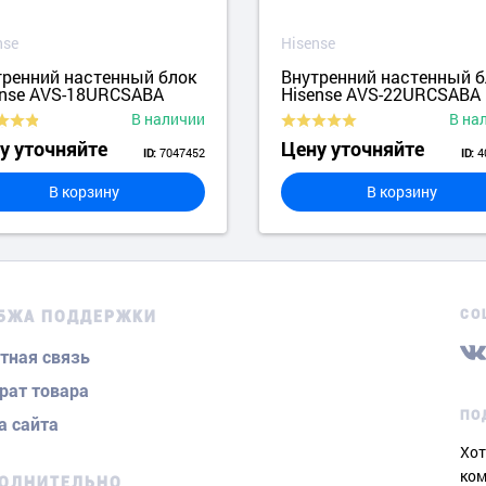
nse
Hisense
тренний настенный блок
Внутренний настенный б
ense AVS-18URCSABA
Hisense AVS-22URCSABA
В наличии
В на
у уточняйте
Цену уточняйте
7047452
4
ID:
ID:
В корзину
В корзину
СО
БЖА ПОДДЕРЖКИ
тная связь
рат товара
ПО
а сайта
Хот
ком
ОЛНИТЕЛЬНО