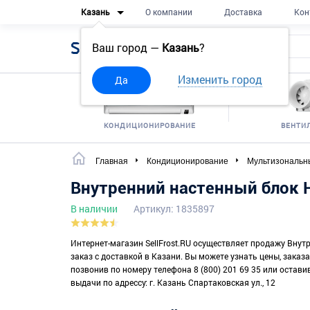
Казань
О компании
Доставка
Кон
Sell
Frost
Ваш город —
Казань
?
Изменить город
Да
КОНДИЦИОНИРОВАНИЕ
ВЕНТИ
Главная
Кондиционирование
Мультизональн
Внутренний настенный блок 
В наличии
Артикул: 1835897
Интернет-магазин SellFrost.RU осуществляет продажу Вну
заказ с доставкой в Казани. Вы можете узнать цены, зака
позвонив по номеру телефона 8 (800) 201 69 35 или остави
выдачи по адрессу: г. Казань Спартаковская ул., 12