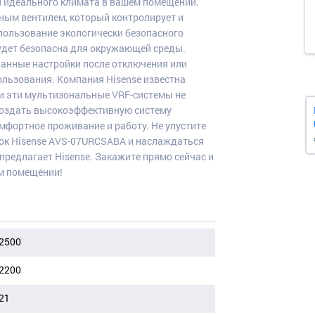
я идеального климата в вашем помещении.
ным вентилем, который контролирует и
спользование экологически безопасного
будет безопасна для окружающей среды.
данные настройки после отключения или
ользования. Компания Hisense известна
и эти мультизональные VRF-системы не
создать высокоэффективную систему
мфортное проживание и работу. Не упустите
ок Hisense AVS-07URCSABA и наслаждаться
предлагает Hisense. Закажите прямо сейчас и
м помещении!
2500
2200
21